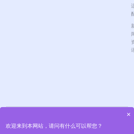
×
北京德惠众合信息技
隐私政策
服务协议
欢迎来到本网站，请问有什么可以帮您？
术有限公司 版权所
京ICP备14012220号-7