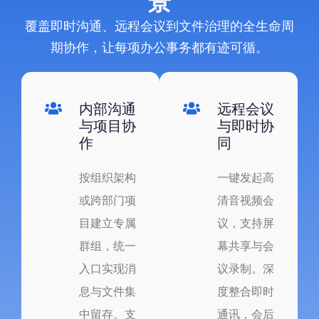
景
覆盖即时沟通、远程会议到文件治理的全生命周
期协作，让每项办公事务都有迹可循。
内部沟通
远程会议
与项目协
与即时协
作
同
按组织架构
一键发起高
或跨部门项
清音视频会
目建立专属
议，支持屏
群组，统一
幕共享与会
入口实现消
议录制。深
息与文件集
度整合即时
中留存。支
通讯，会后