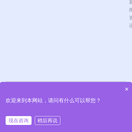
×
北京德惠众合信息技
隐私政策
服务协议
欢迎来到本网站，请问有什么可以帮您？
术有限公司 版权所
京ICP备14012220号-7
有
京公网安备11010802045297号
现在咨询
稍后再说
在线咨询
电话咨询