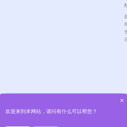
×
北京德惠众合信息技
隐私政策
服务协议
欢迎来到本网站，请问有什么可以帮您？
术有限公司 版权所
京ICP备14012220号-7
有
京公网安备11010802045297号